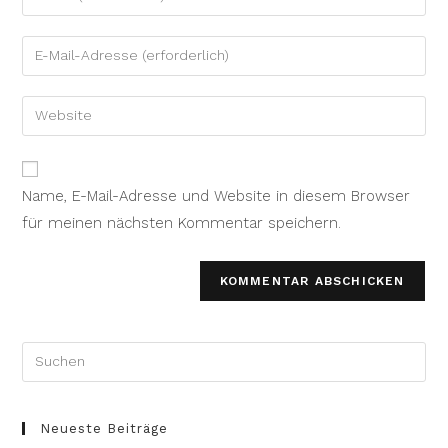
deinen
Namen
Gib
oder
deine
Benutzernamen
E-
Gib
zum
Mail-
deine
Kommentieren
Adresse
Website-
ein
zum
URL
Name, E-Mail-Adresse und Website in diesem Browser
Kommentieren
ein
ein
für meinen nächsten Kommentar speichern.
(optional)
Neueste Beiträge