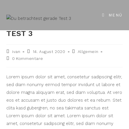
Zum
Inhalt
MENÜ
springen
TEST 3
Beitrags-
Beitrag
Beitrags-
ivan
14. August 2020
Allgemein
Autor:
veröffentlicht:
Kategorie:
Beitrags-
0 Kommentare
Kommentare:
Lorem ipsum dolor sit amet, consetetur sadipscing elitr,
sed diam nonumy eirmod tempor invidunt ut labore et
dolore magna aliquyam erat, sed diam voluptua. At vero
eos et accusam et justo duo dolores et ea rebum. Stet
clita kasd gubergren, no sea takimata sanctus est
Lorem ipsum dolor sit amet. Lorem ipsum dolor sit
amet, consetetur sadipscing elitr, sed diam nonumy